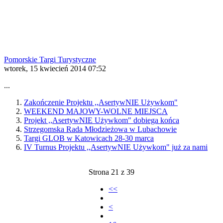
Pomorskie Targi Turystyczne
wtorek, 15 kwiecień 2014 07:52
...
Zakończenie Projektu ,,AsertywNIE Używkom"
WEEKEND MAJOWY-WOLNE MIEJSCA
Projekt ,,AsertywNIE Używkom" dobiega końca
Strzegomska Rada Młodzieżowa w Lubachowie
Targi GLOB w Katowicach 28-30 marca
IV Turnus Projektu ,,AsertywNIE Używkom" już za nami
Strona 21 z 39
<<
<