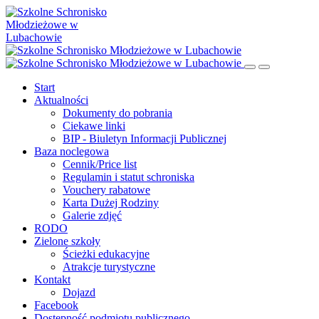
Start
Aktualności
Dokumenty do pobrania
Ciekawe linki
BIP - Biuletyn Informacji Publicznej
Baza noclegowa
Cennik/Price list
Regulamin i statut schroniska
Vouchery rabatowe
Karta Dużej Rodziny
Galerie zdjęć
RODO
Zielone szkoły
Ścieżki edukacyjne
Atrakcje turystyczne
Kontakt
Dojazd
Facebook
Dostępność podmiotu publicznego